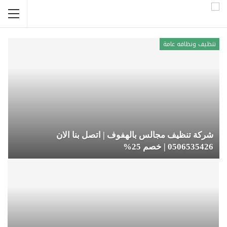
تنظيف ونظافه عامة
شركة تنظيف مجالس بالهفوف | اتصل بنا الان
0506535426 | خصم 25%