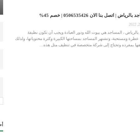
WAHBA
نوفمبر 7, 2022
| اتصل بنا الان 0506535426 | خصم 45%
شركة فتح أبواب بعنيزه | اتصل بنا الان 0506535426
نوفمبر 1, 2022
لرياض ، المساجد هي بيوت الله ودور العبادة ويجب أن تكون نظيفة
 عطرة ومستحبة، وتشتهر المساجد بمساحتها الكبيرة وكثرة محتوياتها، ولذلك
يفها بمفرده وتحتاج إلى شركة متخصصة في تنظيف مثل هذه…
شركة فتح أبواب بالرياض | اتصل بنا الان 0506535426
أكتوبر 7, 2022
شركة فتح أبواب بالدمام | اتصل بنا الان 0506535426 |
خصم 25%
أغسطس 16, 2022
أح