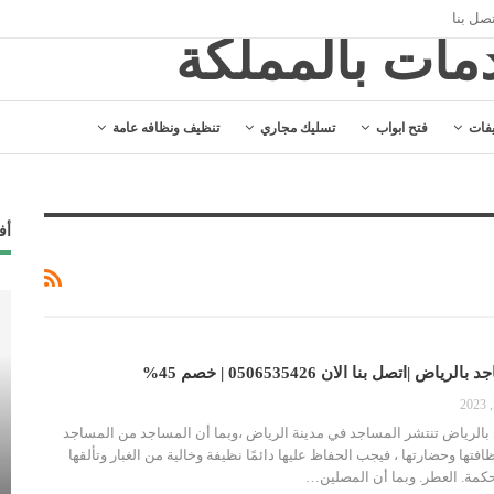
صل بنا
فات
فتح ابواب
تسليك مجاري
تنظيف ونظافه عامة
أف
|اتصل بنا الان 0506535426 | خصم 45%
فتح ابواب
لرياض تنتشر المساجد في مدينة الرياض ،وبما أن المساجد من المساجد
شركة فتح أبواب بالهفوف | اتصل بنا الان
ظافتها وحضارتها ، فيجب الحفاظ عليها دائمًا نظيفة وخالية من الغبار وتألقها
0506535426
 بحكمة. العطر. وبما أن المصلين…