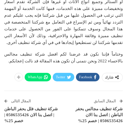
أو الستائر وجميع أنواع الأثاث أو غيرها فإن الشركة تقدم اسعار
وتخفيضات مميزة على هذه الخدمات، فمها كانت الخدمة أو المهمة
التي ترغب في الحصول عليها من قبل شركتنا فإنه يجب عليكم عدم
التردد نهائياً ومن ثم الإسراع في التعامل مع شركتنا المتخصصة في
هذا المجال وسوف تتمكنوا على الفور من الحصول على خدمات
تنظيف مميزة وفائقة المهارة والاحترافية، وذلك لأن الأسعار التي
تقدمها شركتنا لن تستطيعوا إيجادها في في أي شركة تنظيف أخرى.
وختاماً فإننا نكون قد عرضنا لكم افضل شركة تنظيف مجالس
بالاحساء 2022 ونحن نتمنى أن تكون هذه المقالة قد نالت إعجابكم.
WhatsApp
Twitter
Facebook
شارك
المقال السابق
المقال التالى
شركة تنظيف مجالس بحفر
شركة تنظيف فلل بحفر الباطن
الباطن | اتصل بنا الان
| اتصل بنا الان 0506535426 |
0506535426 | خصم 25%
خصم 25%