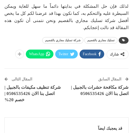
لذلك فإن حل المشكلة في بدايتها دائماً ما سهل للغاية ويمكن
السيطرة عليه والتحكم به، كما نكون بهذا قد عرضنا لكم كل ما يخص
أفضل شركة تسليك مجاري بالقصيم ونحن نتمنى أن تكون هذه
المقالة قد نالت إعجابكم.
تسليك مجاري بالقصيم
شركة تسليك مجاري بالقصيم
WhatsApp
Twitter
Facebook
شارك
المقال السابق
المقال التالى
شركة مكافحة حشرات بالجبيل |
شركة تنظيف مكيفات بالجبيل |
اتصل بنا الان 0506535426
اتصل بنا الان 0506535426 |
خصم 20%
قد يعجبك ايضآ