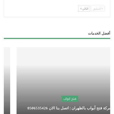
السابق
التالي
أفضل الخدمات
فتح ابواب
شركة فتح أبواب بالهفوف | اتصل بنا الان 0506535426